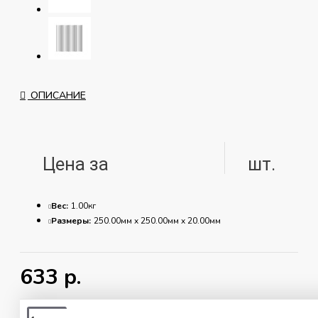
ОПИСАНИЕ
Цена за
шт.
Вес:
1.00кг
Размеры:
250.00мм x 250.00мм x 20.00мм
Материал
Гипс
Г16
633 р.