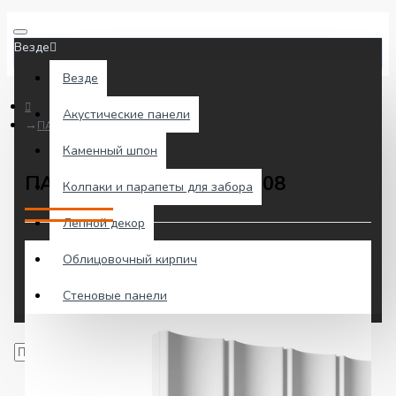
Везде
Везде
Акустические панели
ПАНЕЛЬ ГИПСОВАЯ №308
Каменный шпон
ПАНЕЛЬ ГИПСОВАЯ №308
Колпаки и парапеты для забора
Лепной декор
Облицовочный кирпич
Стеновые панели