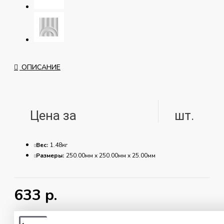
ОПИСАНИЕ
Цена за
шт.
Вес:
1.48кг
Размеры:
250.00мм x 250.00мм x 25.00мм
Материал
Гипс
Г16
633 р.