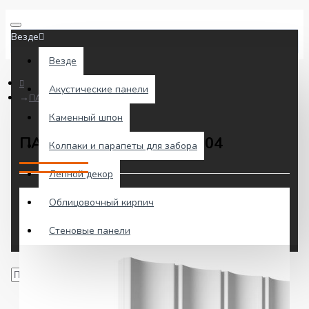
Везде
Везде
Акустические панели
ПАНЕЛЬ ГИПСОВАЯ №304
Каменный шпон
ПАНЕЛЬ ГИПСОВАЯ №304
Колпаки и парапеты для забора
Лепной декор
Облицовочный кирпич
Стеновые панели