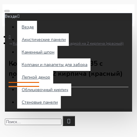
Везде
Везде
Акустические панели
Колпак EVEREST 535 х 535 с посадкой на 2 кирпича (красный)
Каменный шпон
Колпак EVEREST 535 х 535 с
Колпаки и парапеты для забора
посадкой на 2 кирпича (красный)
Лепной декор
Облицовочный кирпич
Стеновые панели