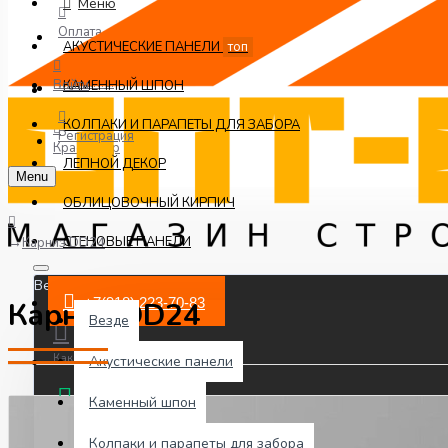
Меню
Оплата
АКУСТИЧЕСКИЕ ПАНЕЛИ
топ
Контакты
Войти
КАМЕННЫЙ ШПОН
КОЛПАКИ И ПАРАПЕТЫ ДЛЯ ЗАБОРА
Регистрация
Краснодар
ЛЕПНОЙ ДЕКОР
Menu
ОБЛИЦОВОЧНЫЙ КИРПИЧ
СТЕНОВЫЕ ПАНЕЛИ
Карниз DD24
Везде
+7(918) 223-70-83
Карниз DD24
Везде
Как заказать
Акустические панели
Каменный шпон
Чат WhatsApp
Колпаки и парапеты для забора