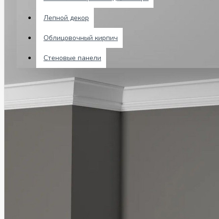
Лепной декор
Чат Telegram
Облицовочный кирпич
0 товар(ов) - 0 р.
Стеновые панели
В корзине пусто!