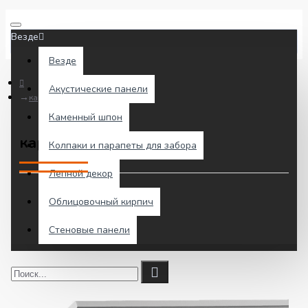
Везде
Везде
Акустические панели
карниз 1.50.261
Каменный шпон
карниз 1.50.261
Колпаки и парапеты для забора
Лепной декор
Облицовочный кирпич
Стеновые панели