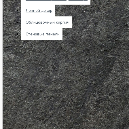
Лепной декор
Чат Telegram
Облицовочный кирпич
0 товар(ов) - 0 р.
Стеновые панели
В корзине пусто!