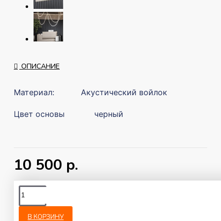
ОПИСАНИЕ
Материал:
Акустический войлок
Цвет основы
черный
панели:
Материал
МДФ, шпон
реек:
10 500 р.
Количество
15 шт
реек:
Из этой категории
Похожее
Ширина реек:
27 мм
В КОРЗИНУ